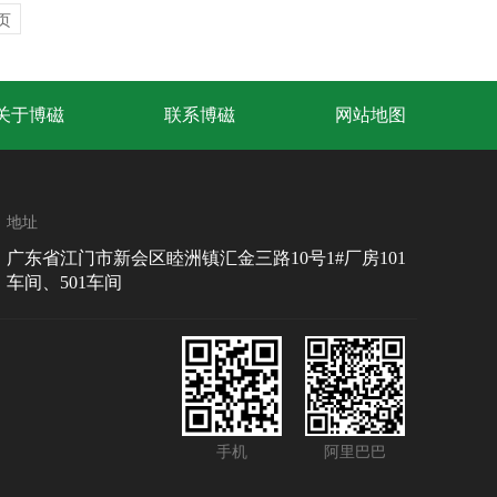
页
关于博磁
联系博磁
网站地图
地址
广东省江门市新会区睦洲镇汇金三路10号1#厂房101
车间、501车间
手机
阿里巴巴