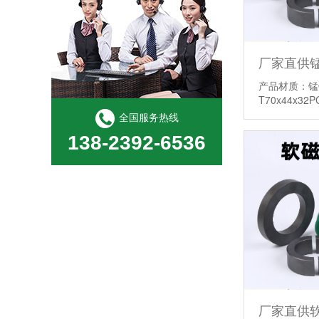
掌握选用技巧：如何为汽车充电器挑选合适的磁环电感
揭示磁环电感：如何提升电器效率的秘密
深入浅出：功率电感在电子设备中的滤波功能解析
产品材质：锰
T70x44x3
功率磁环开关电源电感对汽车充电器性能的提升作用
全国服务热线
138-2392-6536