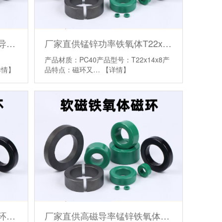
厂家直供软磁铁氧体锰锌高导磁环T102X65X20 绿色滤波抗干扰磁芯
厂家直供锰锌功率铁氧体T22x14x8 PC40材滤波绿色磁环
产品材质：PC40产品型号：T22x14x8产
详情】
品特点：磁环又…
【详情】
厂家直供软磁锰锌铁氧体磁环T9x5x3 PC40材 低功耗绿色磁环
厂家直供高磁导率锰锌铁氧体T14x8x7 12K绿色抑制滤波抗干扰磁环