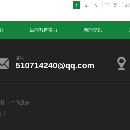
1
2
3
下一页
末
心
磁环智造实力
新闻资讯
邮箱
510714240@qq.com
持 ：
牛商股份
统计