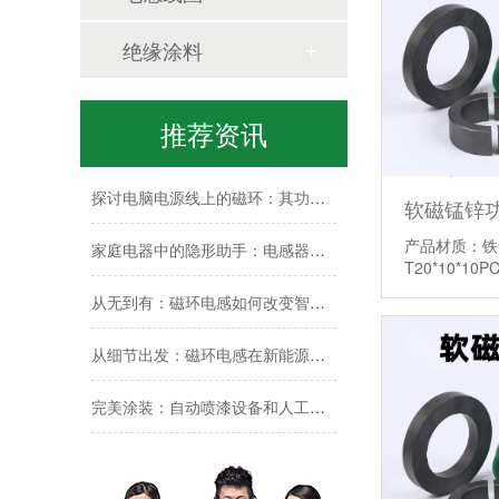
揭示磁环电感：如何提升电器效率的秘密
绝缘涂料
深入浅出：功率电感在电子设备中的滤波功能解析
推荐资讯
功率磁环开关电源电感对汽车充电器性能的提升作用
探讨电脑电源线上的磁环：其功能与作用
家庭电器中的隐形助手：电感器在日常家电中的应用
产品材质：铁
T20*10*1
从无到有：磁环电感如何改变智能家居设备的性能
从细节出发：磁环电感在新能源汽车电力传输中的应用
完美涂装：自动喷漆设备和人工喷漆设备的涂装均匀性分析
如何找到最佳功率磁环开关电源电感用于汽车充电器？