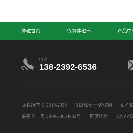
博磁首页
铁氧体磁环
产品中
电话
138-2392-6536
版权所有 © 2019-2039
博磁保留一切权利
技术支
备案号：
粤ICP备20064982号
百度统计
CNZZ