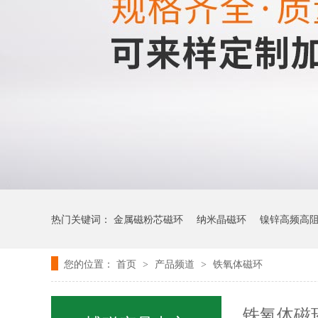
热门关键词：
金属磁粉芯磁环
纳米晶磁环
镍锌高频高
您的位置：
首页
产品频道
铁氧体磁环
>
>
铁氧体磁